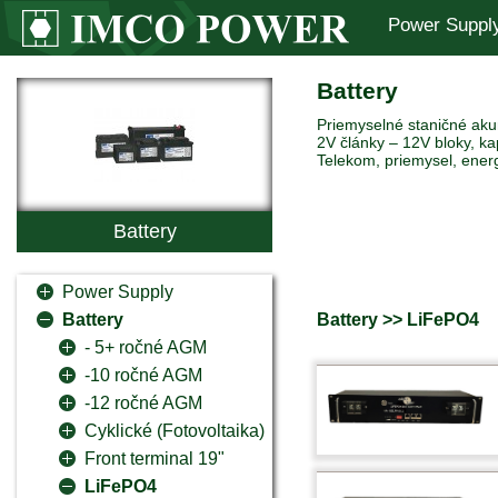
Power Suppl
Battery
Priemyselné staničné akum
2V články – 12V bloky, ka
Telekom, priemysel, ener
Battery
Power Supply
Battery >> LiFePO4
Battery
- 5+ ročné AGM
-10 ročné AGM
-12 ročné AGM
Cyklické (Fotovoltaika)
Front terminal 19"
LiFePO4