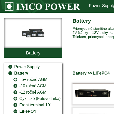
Power Suppl
Battery
Priemyselné staničné akum
2V články – 12V bloky, ka
Telekom, priemysel, ener
Battery
Power Supply
Battery >> LiFePO4
Battery
- 5+ ročné AGM
-10 ročné AGM
-12 ročné AGM
Cyklické (Fotovoltaika)
Front terminal 19"
LiFePO4