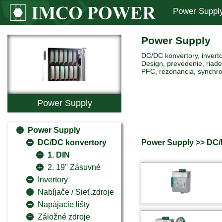
Power Suppl
Power Supply
DC/DC konvertory, inverto
Design, prevedenie, riaden
PFC, rezonancia, synchro
Power Supply
Power Supply
Power Supply >> DC/D
DC/DC konvertory
1. DIN
2. 19" Zásuvné
Invertory
Nabíjače / Sieť.zdroje
Napájacie lišty
Záložné zdroje