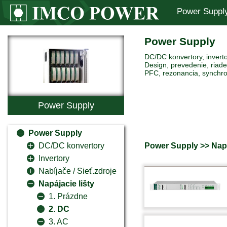
Power Suppl
Power Supply
DC/DC konvertory, inverto
Design, prevedenie, riaden
PFC, rezonancia, synchro
Power Supply
Power Supply
Power Supply >> Napáj
DC/DC konvertory
Invertory
Nabíjače / Sieť.zdroje
Napájacie lišty
1. Prázdne
2. DC
3. AC