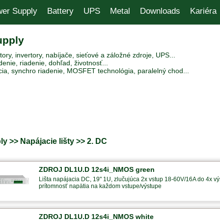
er Supply
Battery
UPS
Metal
Downloads
Kariéra
upply
ry, invertory, nabíjače, sieťové a záložné zdroje, UPS...
enie, riadenie, dohľad, životnosť...
ia, synchro riadenie, MOSFET technológia, paralelný chod...
y >> Napájacie lišty >> 2. DC
ZDROJ DL1U.D 12s4i_NMOS green
Lišta napájacia DC, 19" 1U, zlučujúca 2x vstup 18-60V/16A do 4x výs
prítomnosť napätia na každom vstupe/výstupe
ZDROJ DL1U.D 12s4i_NMOS white