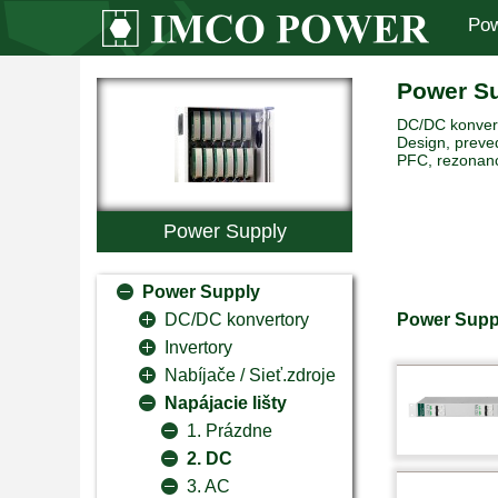
Pow
Power S
DC/DC konverto
Design, preved
PFC, rezonanc
Power Supply
Power Supply
Power Suppl
DC/DC konvertory
Invertory
Nabíjače / Sieť.zdroje
Napájacie lišty
1. Prázdne
2. DC
3. AC