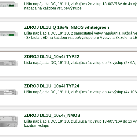
Lišta napájacia DC, 19" 1U, zlučujúca 2x vstup 18-60V/16A do 4x výs
napätia na každom vstupe/výstupe
ZDROJ DL1U.Q 16s4i_NMOS white/green
Lišta napájacia DC, 19" 1U, 2 samostatné vetvy napájania, každá ve
- 3x biela LED na každom vstupe/výstupe pre A vetvu a 3x zelená L
ZDROJ DL1U_10s4i TYP22
Lišta napájacia DC, 19" 1U, zlučujúca 1x vstup do 4x výstup (2x 6A,
ZDROJ DL1U_10s4i TYP24
Lišta napájacia DC, 19" 1U, zlučujúca 1x vstup do 4x výstup (4x 10A
ZDROJ DL1U_10s4i_NMOS
Lišta napájacia DC, 19" 1U, zlučujúca 4x vstup 18-60V/16A do 1x výs
každom vstupe