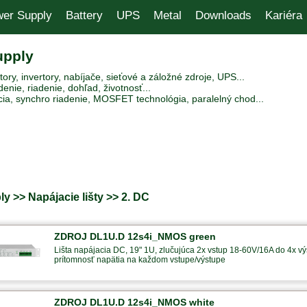
er Supply
Battery
UPS
Metal
Downloads
Kariéra
upply
ry, invertory, nabíjače, sieťové a záložné zdroje, UPS...
enie, riadenie, dohľad, životnosť...
ia, synchro riadenie, MOSFET technológia, paralelný chod...
y >> Napájacie lišty >> 2. DC
ZDROJ DL1U.D 12s4i_NMOS green
Lišta napájacia DC, 19" 1U, zlučujúca 2x vstup 18-60V/16A do 4x výs
prítomnosť napätia na každom vstupe/výstupe
ZDROJ DL1U.D 12s4i_NMOS white