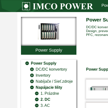
Pow
Power S
DC/DC konverto
Design, preved
PFC, rezonanc
Power Supply
Power Supply
Power Suppl
DC/DC konvertory
Invertory
Nabíjače / Sieť.zdroje
Napájacie lišty
1. Prázdne
2. DC
3. AC