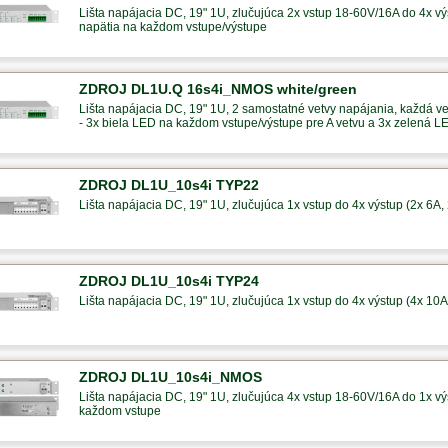
Lišta napájacia DC, 19" 1U, zlučujúca 2x vstup 18-60V/16A do 4x výs
napätia na každom vstupe/výstupe
ZDROJ DL1U.Q 16s4i_NMOS white/green
Lišta napájacia DC, 19" 1U, 2 samostatné vetvy napájania, každá ve
- 3x biela LED na každom vstupe/výstupe pre A vetvu a 3x zelená L
ZDROJ DL1U_10s4i TYP22
Lišta napájacia DC, 19" 1U, zlučujúca 1x vstup do 4x výstup (2x 6A,
ZDROJ DL1U_10s4i TYP24
Lišta napájacia DC, 19" 1U, zlučujúca 1x vstup do 4x výstup (4x 10A
ZDROJ DL1U_10s4i_NMOS
Lišta napájacia DC, 19" 1U, zlučujúca 4x vstup 18-60V/16A do 1x výs
každom vstupe