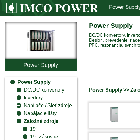
Power Suppl
Power Supply
DC/DC konvertory, inverto
Design, prevedenie, riaden
PFC, rezonancia, synchro
Power Supply
Power Supply
Power Supply >> Zálo
DC/DC konvertory
Invertory
Nabíjače / Sieť.zdroje
Napájacie lišty
Záložné zdroje
19"
19" Zásuvné