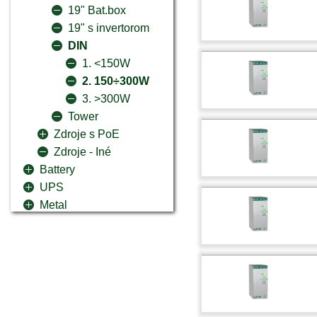
19" Bat.box
19" s invertorom
DIN
1. <150W
2. 150÷300W
3. >300W
Tower
Zdroje s PoE
Zdroje - Iné
Battery
UPS
Metal