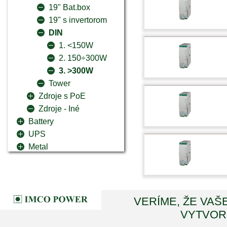
19" Bat.box
19" s invertorom
DIN
1. <150W
2. 150÷300W
3. >300W
Tower
Zdroje s PoE
Zdroje - Iné
Battery
UPS
Metal
VERÍME, ŽE VAŠ
VYTVORI