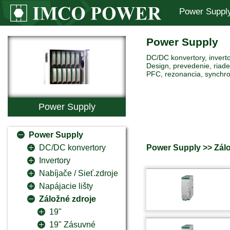
Power Suppl
Power Supply
DC/DC konvertory, inverto
Design, prevedenie, riaden
PFC, rezonancia, synchro
Power Supply
Power Supply
Power Supply >> Zálo
DC/DC konvertory
Invertory
Nabíjače / Sieť.zdroje
Napájacie lišty
Záložné zdroje
19"
19" Zásuvné