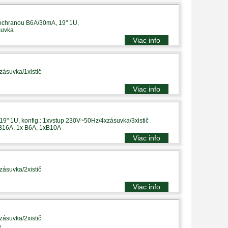
 ochranou B6A/30mA, 19" 1U,
suvka
Viac info
zásuvka/1xistič
Viac info
9" 1U, konfig.: 1xvstup 230V~50Hz/4xzásuvka/3xistič
 B16A, 1x B6A, 1xB10A
Viac info
zásuvka/2xistič
Viac info
zásuvka/2xistič
A