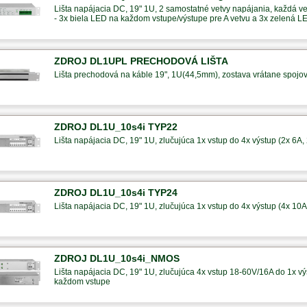
Lišta napájacia DC, 19" 1U, 2 samostatné vetvy napájania, každá ve
- 3x biela LED na každom vstupe/výstupe pre A vetvu a 3x zelená L
ZDROJ DL1UPL PRECHODOVÁ LIŠTA
Lišta prechodová na káble 19", 1U(44,5mm), zostava vrátane spojo
ZDROJ DL1U_10s4i TYP22
Lišta napájacia DC, 19" 1U, zlučujúca 1x vstup do 4x výstup (2x 6A,
ZDROJ DL1U_10s4i TYP24
Lišta napájacia DC, 19" 1U, zlučujúca 1x vstup do 4x výstup (4x 10A
ZDROJ DL1U_10s4i_NMOS
Lišta napájacia DC, 19" 1U, zlučujúca 4x vstup 18-60V/16A do 1x výs
každom vstupe