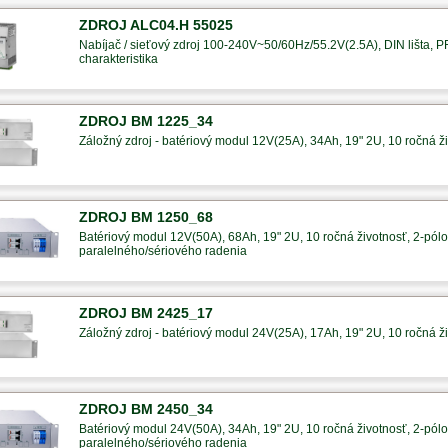
ZDROJ ALC04.H 55025
Nabíjač / sieťový zdroj 100-240V~50/60Hz/55.2V(2.5A), DIN lišta, 
charakteristika
ZDROJ BM 1225_34
Záložný zdroj - batériový modul 12V(25A), 34Ah, 19" 2U, 10 ročná ži
ZDROJ BM 1250_68
Batériový modul 12V(50A), 68Ah, 19" 2U, 10 ročná životnosť, 2-pólov
paralelného/sériového radenia
ZDROJ BM 2425_17
Záložný zdroj - batériový modul 24V(25A), 17Ah, 19" 2U, 10 ročná ži
ZDROJ BM 2450_34
Batériový modul 24V(50A), 34Ah, 19" 2U, 10 ročná životnosť, 2-pólov
paralelného/sériového radenia