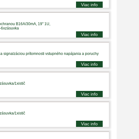
Viac info
 ochranou B16A/30mA, 19" 1U,
p-6xzásuvka
Viac info
a signalzáciou prítomnosti vstupného napájania a poruchy
Viac info
zásuvka/1xistič
Viac info
zásuvka/1xistič
Viac info