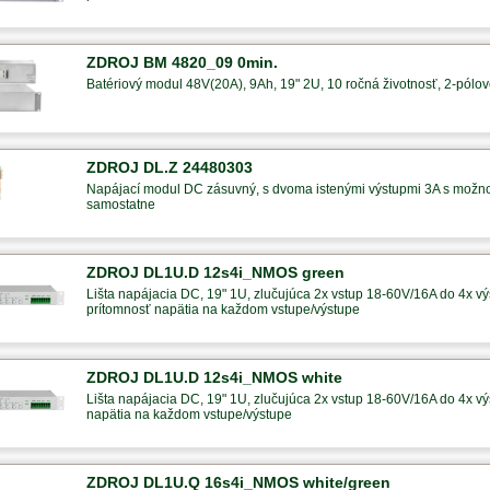
ZDROJ BM 4820_09 0min.
Batériový modul 48V(20A), 9Ah, 19" 2U, 10 ročná životnosť, 2-pólové 
ZDROJ DL.Z 24480303
Napájací modul DC zásuvný, s dvoma istenými výstupmi 3A s možno
samostatne
ZDROJ DL1U.D 12s4i_NMOS green
Lišta napájacia DC, 19" 1U, zlučujúca 2x vstup 18-60V/16A do 4x výs
prítomnosť napätia na každom vstupe/výstupe
ZDROJ DL1U.D 12s4i_NMOS white
Lišta napájacia DC, 19" 1U, zlučujúca 2x vstup 18-60V/16A do 4x výs
napätia na každom vstupe/výstupe
ZDROJ DL1U.Q 16s4i_NMOS white/green