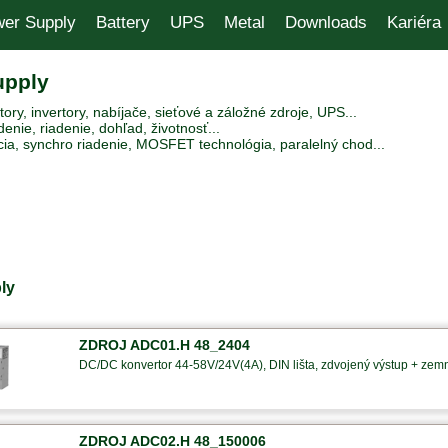
er Supply
Battery
UPS
Metal
Downloads
Kariéra
upply
ry, invertory, nabíjače, sieťové a záložné zdroje, UPS...
enie, riadenie, dohľad, životnosť...
ia, synchro riadenie, MOSFET technológia, paralelný chod...
ly
ZDROJ ADC01.H 48_2404
DC/DC konvertor 44-58V/24V(4A), DIN lišta, zdvojený výstup + zem
ZDROJ ADC02.H 48_150006