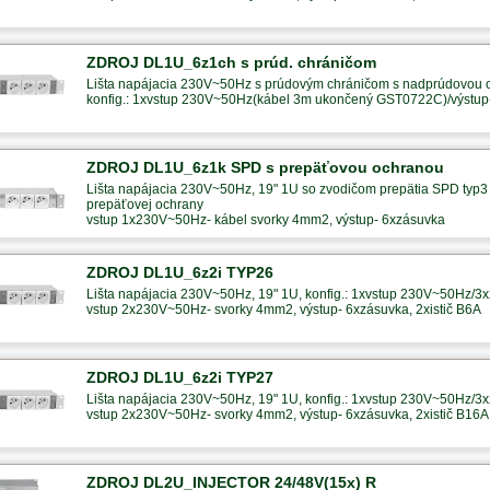
ZDROJ DL1U_6z1ch s prúd. chráničom
Lišta napájacia 230V~50Hz s prúdovým chráničom s nadprúdovou
konfig.: 1xvstup 230V~50Hz(kábel 3m ukončený GST0722C)/výstu
ZDROJ DL1U_6z1k SPD s prepäťovou ochranou
Lišta napájacia 230V~50Hz, 19" 1U so zvodičom prepätia SPD typ3 
prepäťovej ochrany
vstup 1x230V~50Hz- kábel svorky 4mm2, výstup- 6xzásuvka
ZDROJ DL1U_6z2i TYP26
Lišta napájacia 230V~50Hz, 19" 1U, konfig.: 1xvstup 230V~50Hz/3x
vstup 2x230V~50Hz- svorky 4mm2, výstup- 6xzásuvka, 2xistič B6A
ZDROJ DL1U_6z2i TYP27
Lišta napájacia 230V~50Hz, 19" 1U, konfig.: 1xvstup 230V~50Hz/3x
vstup 2x230V~50Hz- svorky 4mm2, výstup- 6xzásuvka, 2xistič B16A
ZDROJ DL2U_INJECTOR 24/48V(15x) R