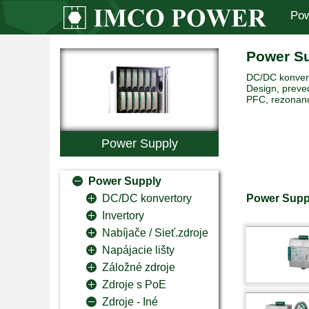
Pow
Power S
DC/DC konverto
Design, preved
PFC, rezonanc
Power Supply
Power Supply
Power Supp
DC/DC konvertory
Invertory
Nabíjače / Sieť.zdroje
Napájacie lišty
Záložné zdroje
Zdroje s PoE
Zdroje - Iné