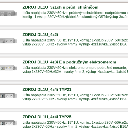
ZDROJ DL1U_3z1ch s prúd. chráničom
Lišta napájacia 230V~50Hz s prúdovým chráničom s nadprúdovou
konfig.: 1xvstup 230V~50Hz(kábel 3m ukončený GST4/výstup-3xzá
ZDROJ DL1U_4z2i
Lišta napájacia 230V~50Hz, 19" 1U, konfig.: 1xvstup 230V~50Hz/2x
vstup 2x230V~50Hz - svorky 4mm2, výstup- 4xzásuvka, 2xistič B6A
ZDROJ DL1U_4z3i E s podružným elektromerom
Lišta napájacia 230V~50Hz s elektromerom pre podružné meranie, 1
vstup 1x230V~50Hz/32A - svorky 4mm2, výstup- 4xzásuvka, 1xistič
ZDROJ DL1U_4z4i TYP21
Lišta napájacia 230V~50Hz, 19" 1U, konfig.: 1xvstup 230V~50Hz/2x
vstup 2x230V~50Hz - svorky 4mm2, výstup- 4xzásuvka, 4xistič B6A
ZDROJ DL1U_4z4i TYP25
Lišta napájacia 230V~50Hz, 19" 1U, konfig.: 1xvstup 230V~50Hz/2x
vstup 2x230V~50Hz - svorky 4mm2, výstup- 4xzásuvka, 4xistič B16