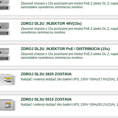
Zásuvné chassis s 15x pozíciami pre modul PoE.Z alebo DL.Z, napáj
samostatne vyvedenou zemniacou svorkou
ZDROJ DL2U_INJEKTOR 48V(15x)
Zásuvné chassis s 15x pozíciami pre modul PoE.Z alebo DL.Z, napáj
vyvedenou zemniacou svorkou
ZDROJ DL2U_INJEKTOR PoE / DISTRIBÚCIA (15x)
Zásuvné chassis s 15x pozíciami pre modul PoE.Z alebo DL.Z, napáj
samostatne vyvedenou zemniacou svorkou
ZDROJ DL3U 2825 ZOSTAVA
Nabíjač / externý dobíjač 2ks batérií UPS, 230V~50Hz/27.6V(25A), 1
ZDROJ DL3U 5515 ZOSTAVA
Nabíjač / externý dobíjač 4ks batérií UPS, 230V~50Hz/55.2V(15A), 1