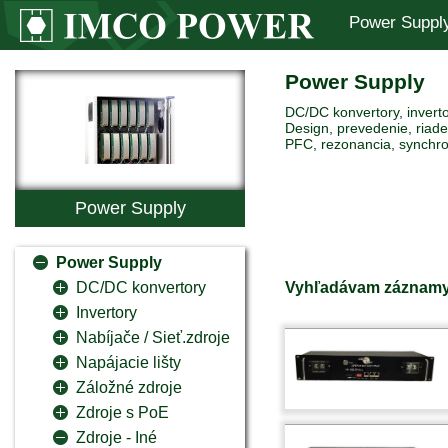
Power Suppl
Power Supply
DC/DC konvertory, inverto
Design, prevedenie, riaden
PFC, rezonancia, synchro
Power Supply
Power Supply
Vyhľadávam záznamy
DC/DC konvertory
Invertory
Nabíjače / Sieť.zdroje
Napájacie lišty
Záložné zdroje
Zdroje s PoE
Zdroje - Iné