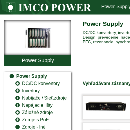
Power Suppl
Power Supply
DC/DC konvertory, inverto
Design, prevedenie, riaden
PFC, rezonancia, synchro
Power Supply
Power Supply
Vyhľadávam záznamy
DC/DC konvertory
Invertory
Nabíjače / Sieť.zdroje
Napájacie lišty
Záložné zdroje
Zdroje s PoE
Zdroje - Iné