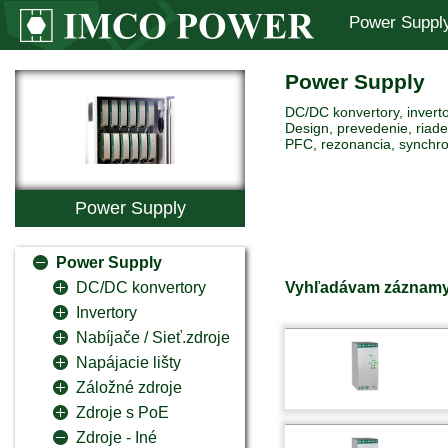
Power Suppl
Power Supply
DC/DC konvertory, inverto
Design, prevedenie, riaden
PFC, rezonancia, synchro
Power Supply
Power Supply
Vyhľadávam záznamy
DC/DC konvertory
Invertory
Nabíjače / Sieť.zdroje
Napájacie lišty
Záložné zdroje
Zdroje s PoE
Zdroje - Iné