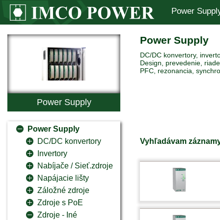
Power Suppl
Power Supply
DC/DC konvertory, inverto
Design, prevedenie, riaden
PFC, rezonancia, synchro
Power Supply
Power Supply
Vyhľadávam záznamy
DC/DC konvertory
Invertory
Nabíjače / Sieť.zdroje
Napájacie lišty
Záložné zdroje
Zdroje s PoE
Zdroje - Iné