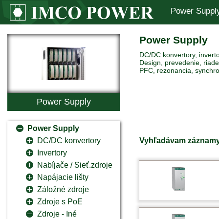
Power Suppl
Power Supply
DC/DC konvertory, inverto
Design, prevedenie, riaden
PFC, rezonancia, synchro
Power Supply
Power Supply
Vyhľadávam záznamy
DC/DC konvertory
Invertory
Nabíjače / Sieť.zdroje
Napájacie lišty
Záložné zdroje
Zdroje s PoE
Zdroje - Iné